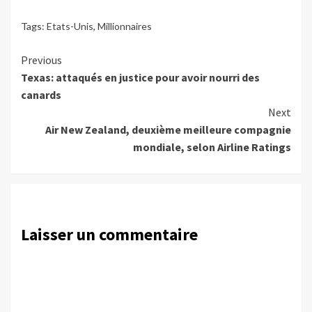
Tags:
Etats-Unis
,
Millionnaires
Continue
Previous
Texas: attaqués en justice pour avoir nourri des
Reading
canards
Next
Air New Zealand, deuxième meilleure compagnie
mondiale, selon Airline Ratings
Laisser un commentaire