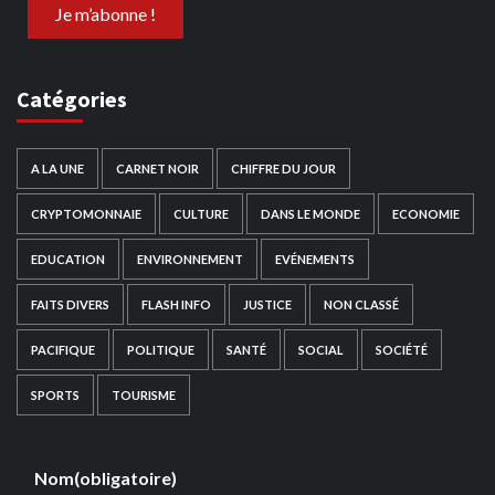
Catégories
A LA UNE
CARNET NOIR
CHIFFRE DU JOUR
CRYPTOMONNAIE
CULTURE
DANS LE MONDE
ECONOMIE
EDUCATION
ENVIRONNEMENT
EVÉNEMENTS
FAITS DIVERS
FLASH INFO
JUSTICE
NON CLASSÉ
PACIFIQUE
POLITIQUE
SANTÉ
SOCIAL
SOCIÉTÉ
SPORTS
TOURISME
Nom
(obligatoire)