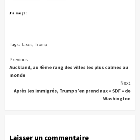
J’aime ça :
Tags:
Taxes
,
Trump
Continue
Previous
Auckland, au 4ème rang des villes les plus calmes au
Reading
monde
Next
Après les immigrés, Trump s’en prend aux « SDF » de
Washington
Laisser un commentaire