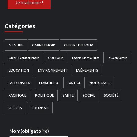
Catégories
A LA UNE
CARNET NOIR
CHIFFRE DU JOUR
CRYPTOMONNAIE
CULTURE
DANS LE MONDE
ECONOMIE
EDUCATION
ENVIRONNEMENT
EVÉNEMENTS
FAITS DIVERS
FLASH INFO
JUSTICE
NON CLASSÉ
PACIFIQUE
POLITIQUE
SANTÉ
SOCIAL
SOCIÉTÉ
SPORTS
TOURISME
Nom
(obligatoire)