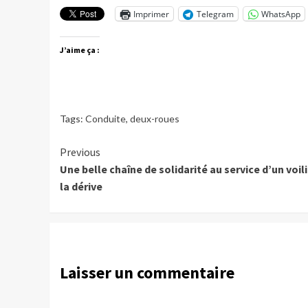
Imprimer
Telegram
WhatsApp
J’aime ça :
Tags:
Conduite
,
deux-roues
Continue
Previous
Une belle chaîne de solidarité au service d’un voili
Reading
la dérive
Laisser un commentaire