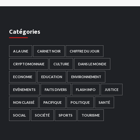
Catégories
A LA UNE
CARNET NOIR
CHIFFRE DU JOUR
CRYPTOMONNAIE
CULTURE
DANS LE MONDE
ECONOMIE
EDUCATION
ENVIRONNEMENT
EVÉNEMENTS
FAITS DIVERS
FLASH INFO
JUSTICE
NON CLASSÉ
PACIFIQUE
POLITIQUE
SANTÉ
SOCIAL
SOCIÉTÉ
SPORTS
TOURISME