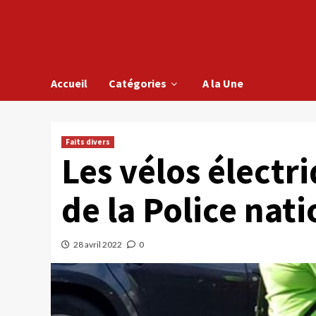
Accueil
Catégories
A la Une
Faits divers
Les vélos électr
de la Police nat
28 avril 2022
0