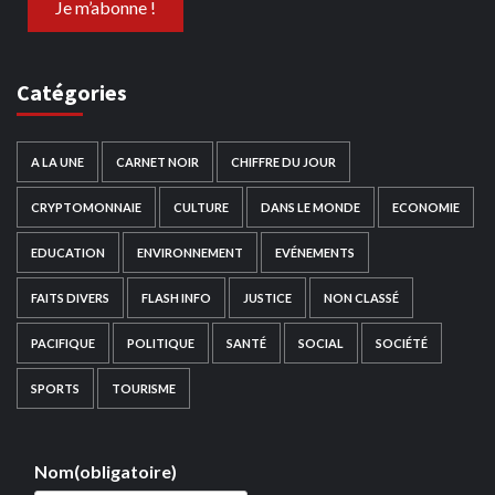
Catégories
A LA UNE
CARNET NOIR
CHIFFRE DU JOUR
CRYPTOMONNAIE
CULTURE
DANS LE MONDE
ECONOMIE
EDUCATION
ENVIRONNEMENT
EVÉNEMENTS
FAITS DIVERS
FLASH INFO
JUSTICE
NON CLASSÉ
PACIFIQUE
POLITIQUE
SANTÉ
SOCIAL
SOCIÉTÉ
SPORTS
TOURISME
Nom
(obligatoire)