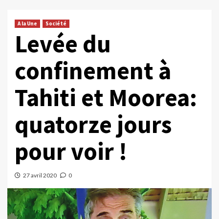
A la Une
Société
Levée du
confinement à
Tahiti et Moorea:
quatorze jours
pour voir !
27 avril 2020
0