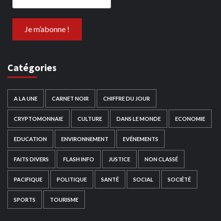
Catégories
A LA UNE
CARNET NOIR
CHIFFRE DU JOUR
CRYPTOMONNAIE
CULTURE
DANS LE MONDE
ECONOMIE
EDUCATION
ENVIRONNEMENT
EVÉNEMENTS
FAITS DIVERS
FLASH INFO
JUSTICE
NON CLASSÉ
PACIFIQUE
POLITIQUE
SANTÉ
SOCIAL
SOCIÉTÉ
SPORTS
TOURISME