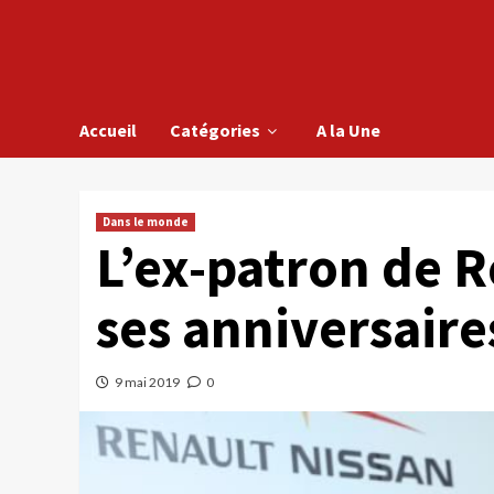
Accueil
Catégories
A la Une
Dans le monde
L’ex-patron de R
ses anniversair
9 mai 2019
0