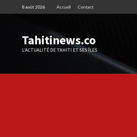
Skip
8 août 2026
Accueil
Contact
to
content
Tahitinews.co
L'ACTUALITÉ DE TAHITI ET SES ÎLES