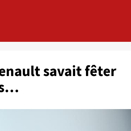
enault savait fêter
es…