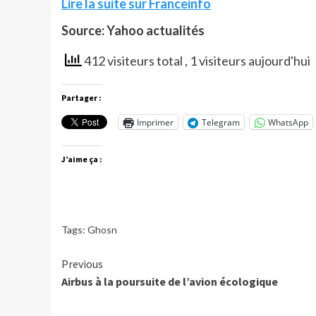
Lire la suite sur Franceinfo
Source: Yahoo actualités
412 visiteurs total
, 1 visiteurs aujourd'hui
Partager :
Imprimer
Telegram
WhatsApp
J’aime ça :
Tags:
Ghosn
Continue
Previous
Airbus à la poursuite de l’avion écologique
Reading