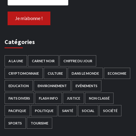
Catégories
A LA UNE
CARNET NOIR
CHIFFRE DU JOUR
CRYPTOMONNAIE
CULTURE
DANS LE MONDE
ECONOMIE
EDUCATION
ENVIRONNEMENT
EVÉNEMENTS
FAITS DIVERS
FLASH INFO
JUSTICE
NON CLASSÉ
PACIFIQUE
POLITIQUE
SANTÉ
SOCIAL
SOCIÉTÉ
SPORTS
TOURISME