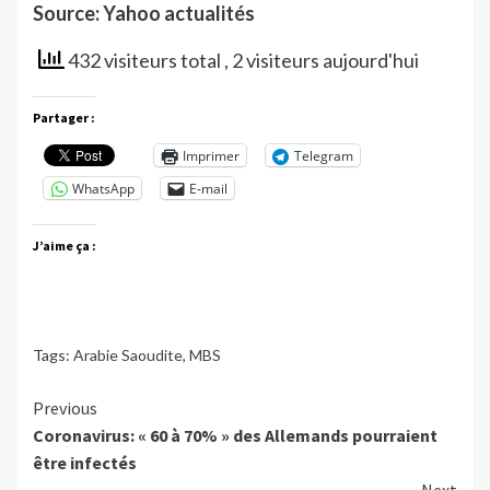
Source: Yahoo actualités
432 visiteurs total
, 2 visiteurs aujourd'hui
Partager :
Imprimer
Telegram
WhatsApp
E-mail
J’aime ça :
Tags:
Arabie Saoudite
,
MBS
Continue
Previous
Coronavirus: « 60 à 70% » des Allemands pourraient
Reading
être infectés