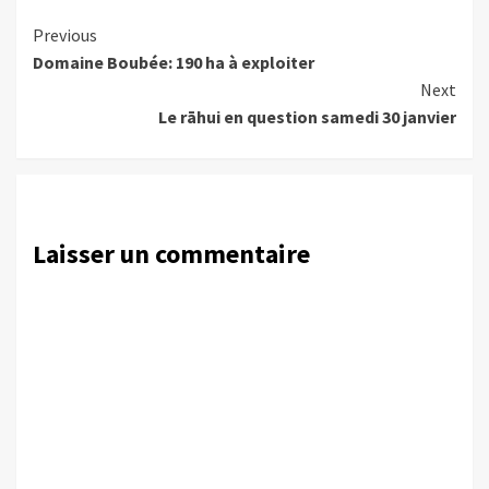
Continue
Previous
Domaine Boubée: 190 ha à exploiter
Reading
Next
Le rāhui en question samedi 30 janvier
Laisser un commentaire