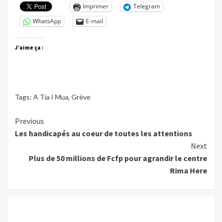
Imprimer
Telegram
WhatsApp
E-mail
J’aime ça :
Tags:
A Tia I Mua
,
Grève
Continue
Previous
Les handicapés au coeur de toutes les attentions
Reading
Next
Plus de 50 millions de Fcfp pour agrandir le centre
Rima Here