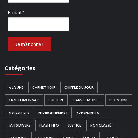
E-mail
*
Catégories
A LA UNE
CARNET NOIR
CHIFFRE DU JOUR
CRYPTOMONNAIE
CULTURE
DANS LE MONDE
ECONOMIE
EDUCATION
ENVIRONNEMENT
EVÉNEMENTS
FAITS DIVERS
FLASH INFO
JUSTICE
NON CLASSÉ
PACIFIQUE
POLITIQUE
SANTÉ
SOCIAL
SOCIÉTÉ