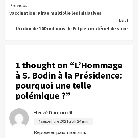
Continue
Previous
Vaccination: Pirae multiplie les initiatives
Reading
Next
Un don de 100 millions de Fcfp en matériel de soins
1 thought on “
L’Hommage
à S. Bodin à la Présidence:
pourquoi une telle
polémique ?
”
Hervé Danton
dit :
4 septembre 2021 à 8 h 24 min
Repose en paix, mon ami.