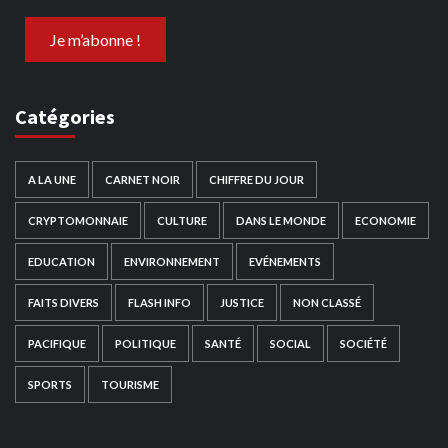
Catégories
A LA UNE
CARNET NOIR
CHIFFRE DU JOUR
CRYPTOMONNAIE
CULTURE
DANS LE MONDE
ECONOMIE
EDUCATION
ENVIRONNEMENT
EVÉNEMENTS
FAITS DIVERS
FLASH INFO
JUSTICE
NON CLASSÉ
PACIFIQUE
POLITIQUE
SANTÉ
SOCIAL
SOCIÉTÉ
SPORTS
TOURISME