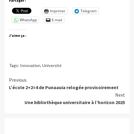
Partager :
Imprimer
Telegram
WhatsApp
E-mail
J’aime ça :
Tags:
Innovation
,
Université
Continue
Previous
L’école 2+2=4 de Punaauia relogée provisoirement
Reading
Next
Une bibliothèque universitaire à l’horizon 2025