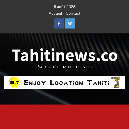
Skip
8 août 2026
to
Accueil
Contact
content
Facebook
Twitter
Tahitinews.co
L'ACTUALITÉ DE TAHITI ET SES ÎLES