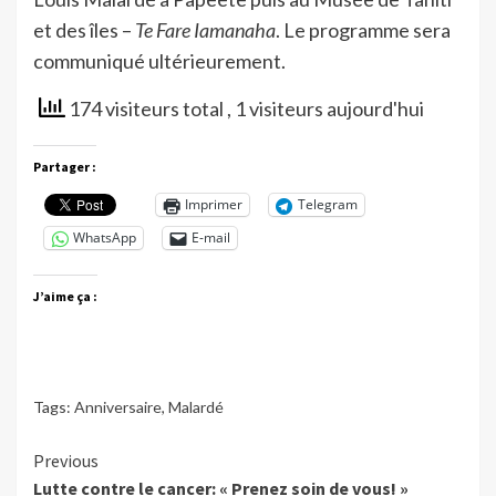
et des îles –
Te Fare Iamanaha
. Le programme sera
communiqué ultérieurement.
174 visiteurs total
, 1 visiteurs aujourd'hui
Partager :
Imprimer
Telegram
WhatsApp
E-mail
J’aime ça :
Tags:
Anniversaire
,
Malardé
Continue
Previous
Lutte contre le cancer: « Prenez soin de vous! »