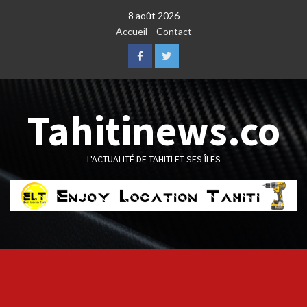
Skip
8 août 2026
to
Accueil
Contact
content
Facebook
Twitter
Tahitinews.co
L'ACTUALITÉ DE TAHITI ET SES ÎLES