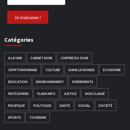
Catégories
A LA UNE
CARNET NOIR
CHIFFRE DU JOUR
CRYPTOMONNAIE
CULTURE
DANS LE MONDE
ECONOMIE
EDUCATION
ENVIRONNEMENT
EVÉNEMENTS
FAITS DIVERS
FLASH INFO
JUSTICE
NON CLASSÉ
PACIFIQUE
POLITIQUE
SANTÉ
SOCIAL
SOCIÉTÉ
SPORTS
TOURISME