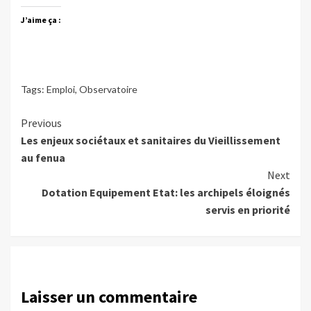
J’aime ça :
Tags:
Emploi
,
Observatoire
Continue
Previous
Les enjeux sociétaux et sanitaires du Vieillissement
Reading
au fenua
Next
Dotation Equipement Etat: les archipels éloignés
servis en priorité
Laisser un commentaire