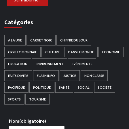
Catégories
A LA UNE
CARNET NOIR
CHIFFRE DU JOUR
CRYPTOMONNAIE
CULTURE
DANS LE MONDE
ECONOMIE
EDUCATION
ENVIRONNEMENT
EVÉNEMENTS
FAITS DIVERS
FLASH INFO
JUSTICE
NON CLASSÉ
PACIFIQUE
POLITIQUE
SANTÉ
SOCIAL
SOCIÉTÉ
SPORTS
TOURISME
Nom
(obligatoire)