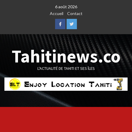
Skip
6 août 2026
to
Accueil
Contact
content
Facebook
Twitter
Tahitinews.co
L'ACTUALITÉ DE TAHITI ET SES ÎLES