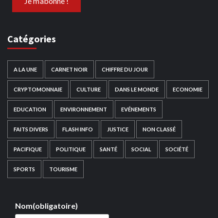
Catégories
A LA UNE
CARNET NOIR
CHIFFRE DU JOUR
CRYPTOMONNAIE
CULTURE
DANS LE MONDE
ECONOMIE
EDUCATION
ENVIRONNEMENT
EVÉNEMENTS
FAITS DIVERS
FLASH INFO
JUSTICE
NON CLASSÉ
PACIFIQUE
POLITIQUE
SANTÉ
SOCIAL
SOCIÉTÉ
SPORTS
TOURISME
Nom
(obligatoire)