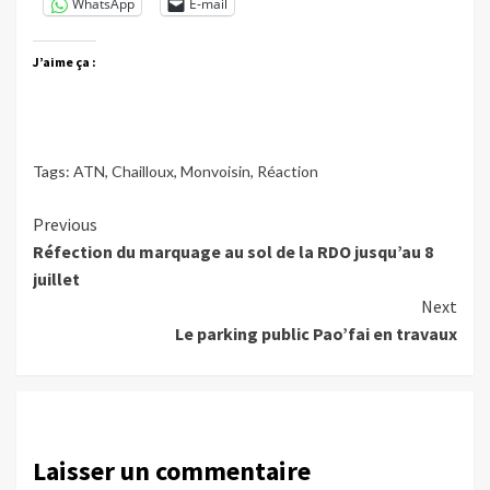
WhatsApp
E-mail
J’aime ça :
Tags:
ATN
,
Chailloux
,
Monvoisin
,
Réaction
Continue
Previous
Réfection du marquage au sol de la RDO jusqu’au 8
Reading
juillet
Next
Le parking public Pao’fai en travaux
Laisser un commentaire