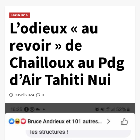
Flash Info
L’odieux « au
revoir » de
Chailloux au Pdg
d’Air Tahiti Nui
9 avril 2024
0