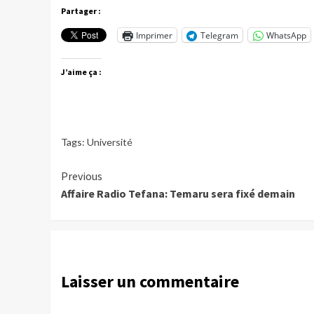
Partager :
Imprimer
Telegram
WhatsApp
J’aime ça :
Tags:
Université
Continue
Previous
Affaire Radio Tefana: Temaru sera fixé demain
Reading
Laisser un commentaire