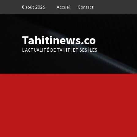
Skip
8 août 2026
Accueil
Contact
to
content
Tahitinews.co
L'ACTUALITÉ DE TAHITI ET SES ÎLES