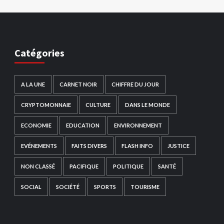
Catégories
A LA UNE
CARNET NOIR
CHIFFRE DU JOUR
CRYPTOMONNAIE
CULTURE
DANS LE MONDE
ECONOMIE
EDUCATION
ENVIRONNEMENT
EVÉNEMENTS
FAITS DIVERS
FLASH INFO
JUSTICE
NON CLASSÉ
PACIFIQUE
POLITIQUE
SANTÉ
SOCIAL
SOCIÉTÉ
SPORTS
TOURISME