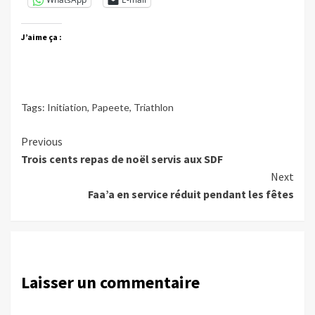
J’aime ça :
Tags:
Initiation
,
Papeete
,
Triathlon
Continue
Previous
Trois cents repas de noël servis aux SDF
Reading
Next
Faa’a en service réduit pendant les fêtes
Laisser un commentaire