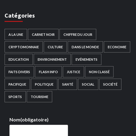
Catégories
A LA UNE
CARNET NOIR
CHIFFRE DU JOUR
CRYPTOMONNAIE
CULTURE
DANS LE MONDE
ECONOMIE
EDUCATION
ENVIRONNEMENT
EVÉNEMENTS
FAITS DIVERS
FLASH INFO
JUSTICE
NON CLASSÉ
PACIFIQUE
POLITIQUE
SANTÉ
SOCIAL
SOCIÉTÉ
SPORTS
TOURISME
Nom
(obligatoire)