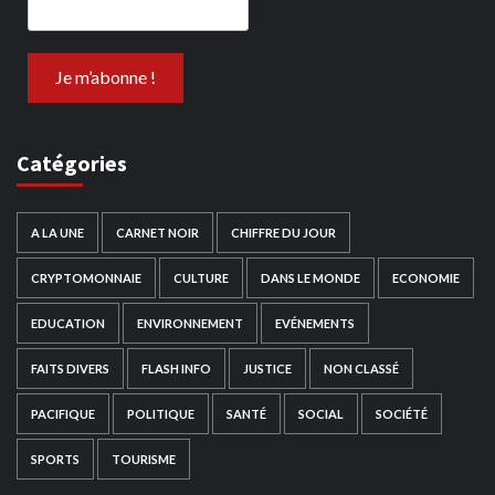
Catégories
A LA UNE
CARNET NOIR
CHIFFRE DU JOUR
CRYPTOMONNAIE
CULTURE
DANS LE MONDE
ECONOMIE
EDUCATION
ENVIRONNEMENT
EVÉNEMENTS
FAITS DIVERS
FLASH INFO
JUSTICE
NON CLASSÉ
PACIFIQUE
POLITIQUE
SANTÉ
SOCIAL
SOCIÉTÉ
SPORTS
TOURISME