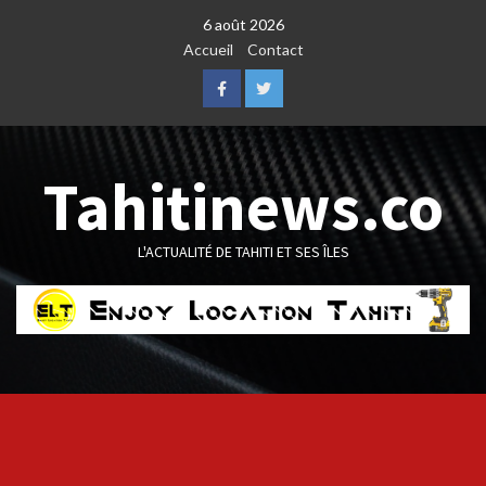
Skip
6 août 2026
to
Accueil
Contact
content
Facebook
Twitter
Tahitinews.co
L'ACTUALITÉ DE TAHITI ET SES ÎLES