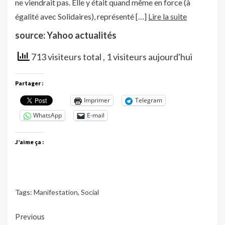
ne viendrait pas. Elle y était quand même en force (à
égalité avec Solidaires), représenté […]
Lire la suite
source: Yahoo actualités
713 visiteurs total
, 1 visiteurs aujourd'hui
Partager :
Imprimer
Telegram
WhatsApp
E-mail
J’aime ça :
Tags:
Manifestation
,
Social
Continue
Previous