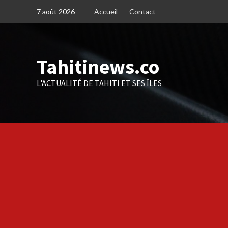
Skip
7 août 2026
Accueil
Contact
to
content
Tahitinews.co
L'ACTUALITÉ DE TAHITI ET SES ÎLES