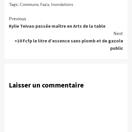
Tags:
Commune
,
Faa'a
,
Inondations
Continue
Previous
Kylie Teivao passée maître en Arts de la table
Reading
Next
+10 Fcfp le litre d’essence sans plomb et de gazole
public
Laisser un commentaire