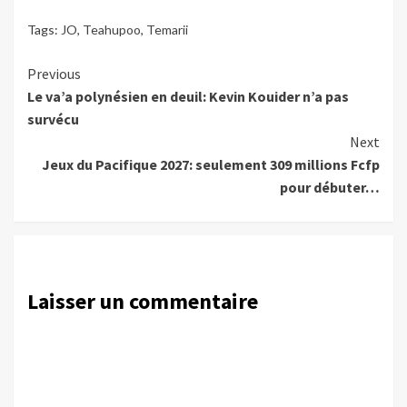
Tags:
JO
,
Teahupoo
,
Temarii
Continue
Previous
Le va’a polynésien en deuil: Kevin Kouider n’a pas
Reading
survécu
Next
Jeux du Pacifique 2027: seulement 309 millions Fcfp
pour débuter…
Laisser un commentaire