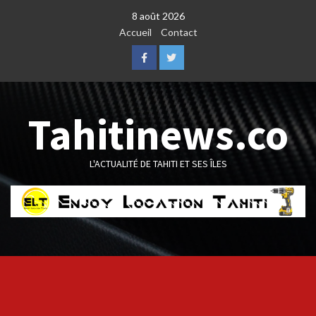
Skip
8 août 2026
to
Accueil
Contact
content
Facebook
Twitter
Tahitinews.co
L'ACTUALITÉ DE TAHITI ET SES ÎLES