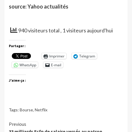
source: Yahoo actualités
940 visiteurs total
, 1 visiteurs aujourd'hui
Partager :
Imprimer
Telegram
WhatsApp
E-mail
J’aime ça :
Tags:
Bourse
,
Netflix
Continue
Previous
33 milliards Fcfp de salaire versés au patron