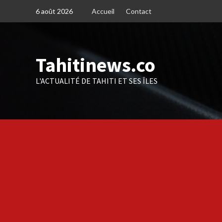
Skip
6 août 2026
Accueil
Contact
to
content
Tahitinews.co
L'ACTUALITÉ DE TAHITI ET SES ÎLES