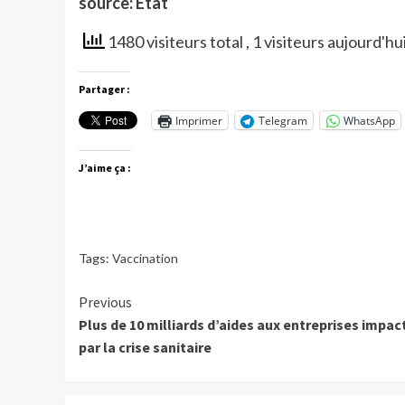
source: Etat
1480 visiteurs total
, 1 visiteurs aujourd'hu
Partager :
Imprimer
Telegram
WhatsApp
J’aime ça :
Tags:
Vaccination
Continue
Previous
Plus de 10 milliards d’aides aux entreprises impa
Reading
par la crise sanitaire