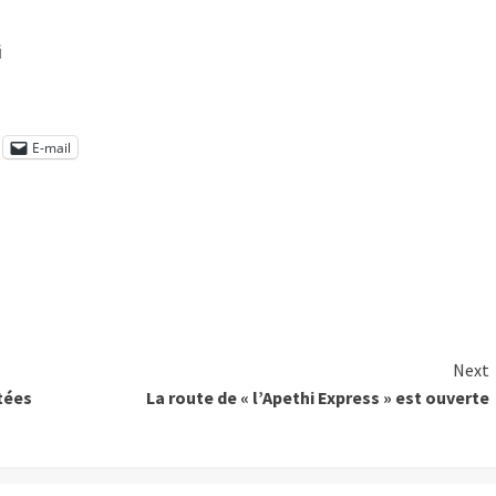
i
E-mail
Next
ctées
La route de « l’Apethi Express » est ouverte