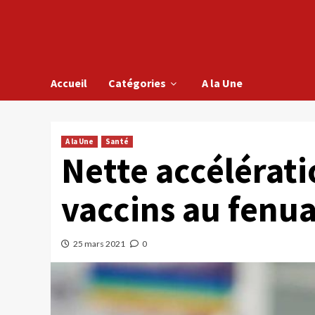
Accueil
Catégories
A la Une
A la Une
Santé
Nette accélérati
vaccins au fenu
25 mars 2021
0