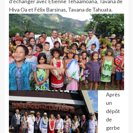
d’échanger avec Etienne Tehaamoana, Tavana de
Hiva Oa et Félix Barsinas, Tavana de Tahuata.
Après
un
dépôt
de
gerbe