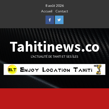
Skip
8 août 2026
to
Accueil
Contact
content
Facebook
Twitter
Tahitinews.co
L'ACTUALITÉ DE TAHITI ET SES ÎLES