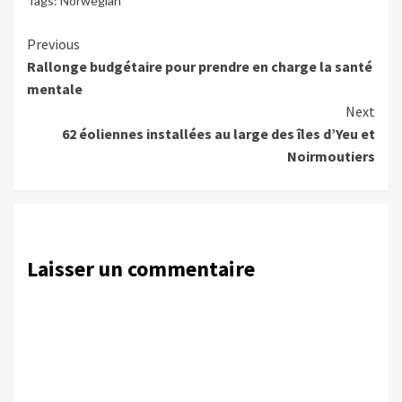
Tags:
Norwegian
Continue
Previous
Rallonge budgétaire pour prendre en charge la santé
Reading
mentale
Next
62 éoliennes installées au large des îles d’Yeu et
Noirmoutiers
Laisser un commentaire