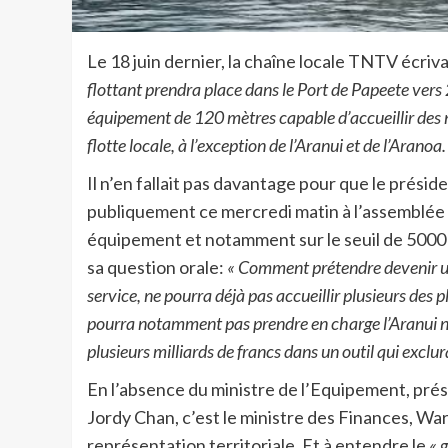
Le 18 juin dernier, la chaîne locale TNTV écrivai
flottant prendra place dans le Port de Papeete vers
équipement de 120 mètres capable d’accueillir des na
flotte locale, à l’exception de l’Aranui et de l’Aranoa.
Il n’en fallait pas davantage pour que le présid
publiquement ce mercredi matin à l’assemblée de
équipement et notamment sur le seuil de 5000 t
sa question orale:
« Comment prétendre devenir un
service, ne pourra déjà pas accueillir plusieurs des 
pourra notamment pas prendre en charge l’Aranui ni
plusieurs milliards de francs dans un outil qui excl
En l’absence du ministre de l’Equipement, prés
Jordy Chan, c’est le ministre des Finances, War
représentation territoriale. Et à entendre le
« 