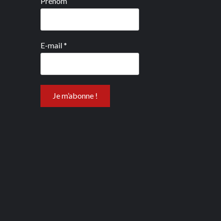
Prénom
E-mail
*