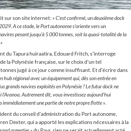
t sur son site internet:
« C’est confirmé, un deuxième dock
 2029. A ce stade, le Port autonome s’oriente vers un
vires pesant jusqu’à 5 000 tonnes, soit la quasi-totalité de la
 »
ent du Tapura huiraatira, Edouard Fritch, s’interroge
 la Polynésie française, sur le choix d’un tel
onnes jugé à ce jour comme insuffisant. Et d’écrire dans
 hub régional avec un équipement qui, dès son entrée en
plus grands navires exploités en Polynésie ? Le futur dock ne
 l’Aranoa. Autrement dit, vous investissez aujourd’hui
ura immédiatement une partie de notre propre flotte ».
ident du conseil d’administration du Port autonome,
ren Dexter, qui a apporté les explications nécessaires à la
grand argentier »
du Pays, rien ne serait actuellement acté.