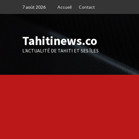
Skip
7 août 2026
Accueil
Contact
to
content
Tahitinews.co
L'ACTUALITÉ DE TAHITI ET SES ÎLES