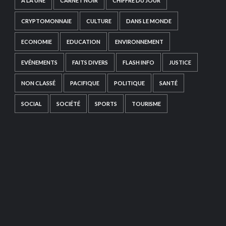
A LA UNE
CARNET NOIR
CHIFFRE DU JOUR
CRYPTOMONNAIE
CULTURE
DANS LE MONDE
ECONOMIE
EDUCATION
ENVIRONNEMENT
EVÉNEMENTS
FAITS DIVERS
FLASH INFO
JUSTICE
NON CLASSÉ
PACIFIQUE
POLITIQUE
SANTÉ
SOCIAL
SOCIÉTÉ
SPORTS
TOURISME