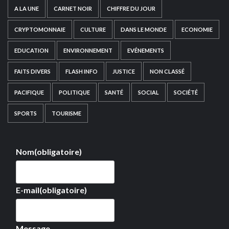
A LA UNE
CARNET NOIR
CHIFFRE DU JOUR
CRYPTOMONNAIE
CULTURE
DANS LE MONDE
ECONOMIE
EDUCATION
ENVIRONNEMENT
EVÉNEMENTS
FAITS DIVERS
FLASH INFO
JUSTICE
NON CLASSÉ
PACIFIQUE
POLITIQUE
SANTÉ
SOCIAL
SOCIÉTÉ
SPORTS
TOURISME
Nom
(obligatoire)
E-mail
(obligatoire)
Message