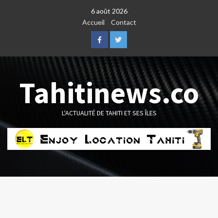
Skip
6 août 2026
to
Accueil
Contact
content
Facebook
Twitter
Tahitinews.co
L'ACTUALITÉ DE TAHITI ET SES ÎLES