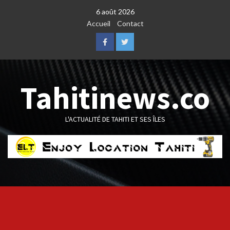
Skip
6 août 2026
to
Accueil
Contact
content
Facebook
Twitter
Tahitinews.co
L'ACTUALITÉ DE TAHITI ET SES ÎLES