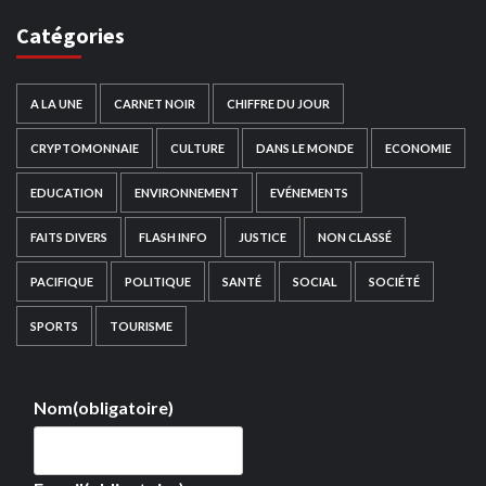
Catégories
A LA UNE
CARNET NOIR
CHIFFRE DU JOUR
CRYPTOMONNAIE
CULTURE
DANS LE MONDE
ECONOMIE
EDUCATION
ENVIRONNEMENT
EVÉNEMENTS
FAITS DIVERS
FLASH INFO
JUSTICE
NON CLASSÉ
PACIFIQUE
POLITIQUE
SANTÉ
SOCIAL
SOCIÉTÉ
SPORTS
TOURISME
Nom
(obligatoire)