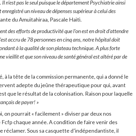
. Il n’est pas le seul puisque le département Psychiatrie ainsi
 enregistré un niveau de dépenses supérieur à celui des
tante du Amuitahiraa, Pascale Haiti.
 des efforts de productivité que l’on est en droit d’attendre
s’est accru de 78 personnes en cinq ans, notre hôpital doit
ndant à la qualité de son plateau technique. A plus forte
e vieillit et que son niveau de santé général est altéré par de
ité, à la tête de la commission permanente, qui a donné le
 fervent adepte du jeûne thérapeutique pour qui, avant
st que le résultat de la colonisation. Raison pour laquelle
français de payer! »
i, on pourrait « facilement » diviser par deux nos
e Fcfp chaque année. A condition de faire venir des
le réclamer. Sous sa casquette d’indépendantiste, il