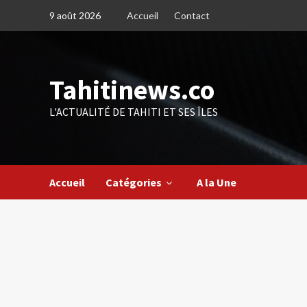
Skip
9 août 2026
Accueil
Contact
to
content
Tahitinews.co
L'ACTUALITÉ DE TAHITI ET SES ÎLES
Accueil
Catégories
A la Une