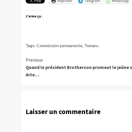
Imprimer
Telegram
WhatsApp
J’aime ça :
Tags:
Commission permanente
,
Temaru
Continue
Previous
Quand le président Brotherson promeut le jeûne 
Reading
Arte…
Laisser un commentaire