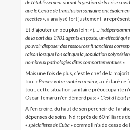
de l’établissement durant la gestion de la crise covid
que le Centre de transfusion sanguine ont également
recettes »
, a analysé fort justement la représen
Et d’ajouter un peu plus loin:
« (…) indépendamment
de la part des 1981 agents en poste, un effectif qui 
pouvoir disposer des ressources financières correspo
raison lorsque l’on sait que la population polynésienn
nombreux pathologies dites comportementales ».
Mais une fois de plus, c’est le chef de la major
ton:
« Prenez votre santé en main »
, a déclaré ce
tout, cette situation sanitaire préoccupante n’e
Oscar Temaru n’en démord pas:
« C’est à l’Etat 
A l’en croire, du haut de son perchoir de Taraho
dépenses de soins. Ndlr: prés de 60 milliards d
« spécialistes de Cuba »
comme il n’a de cesse de 