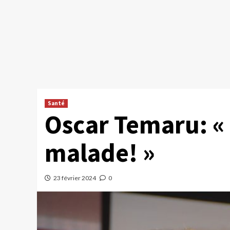
Santé
Oscar Temaru: « 
malade! »
23 février 2024
0