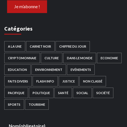
Catégories
A LA UNE
CARNET NOIR
CHIFFRE DU JOUR
CRYPTOMONNAIE
CULTURE
DANS LE MONDE
ECONOMIE
EDUCATION
ENVIRONNEMENT
EVÉNEMENTS
FAITS DIVERS
FLASH INFO
JUSTICE
NON CLASSÉ
PACIFIQUE
POLITIQUE
SANTÉ
SOCIAL
SOCIÉTÉ
SPORTS
TOURISME
Nom
(obligatoire)