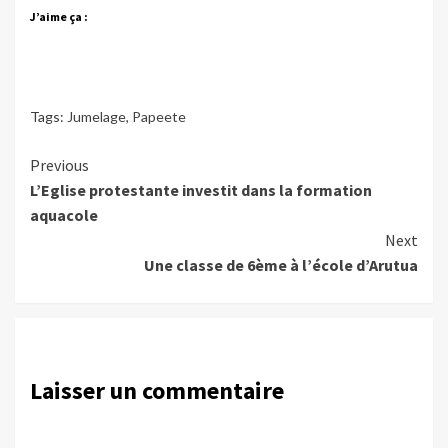
J’aime ça :
Tags:
Jumelage
,
Papeete
Continue
Previous
L’Eglise protestante investit dans la formation
Reading
aquacole
Next
Une classe de 6ème à l’école d’Arutua
Laisser un commentaire