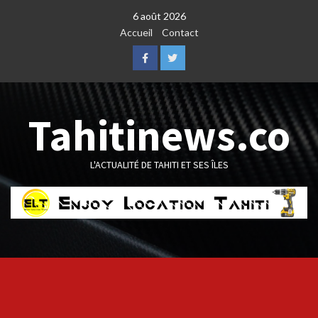
Skip
6 août 2026
to
Accueil
Contact
content
Facebook
Twitter
Tahitinews.co
L'ACTUALITÉ DE TAHITI ET SES ÎLES