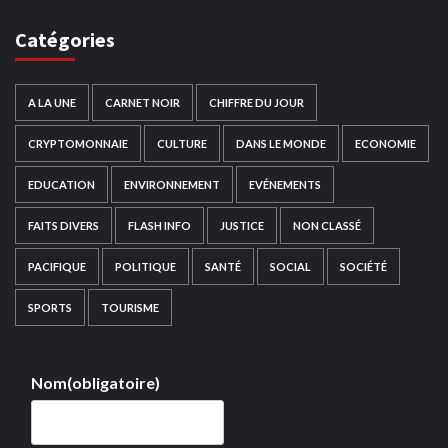
Catégories
A LA UNE
CARNET NOIR
CHIFFRE DU JOUR
CRYPTOMONNAIE
CULTURE
DANS LE MONDE
ECONOMIE
EDUCATION
ENVIRONNEMENT
EVÉNEMENTS
FAITS DIVERS
FLASH INFO
JUSTICE
NON CLASSÉ
PACIFIQUE
POLITIQUE
SANTÉ
SOCIAL
SOCIÉTÉ
SPORTS
TOURISME
Nom
(obligatoire)