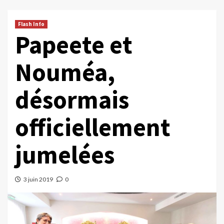
Flash Info
Papeete et
Nouméa,
désormais
officiellement
jumelées
3 juin 2019
0