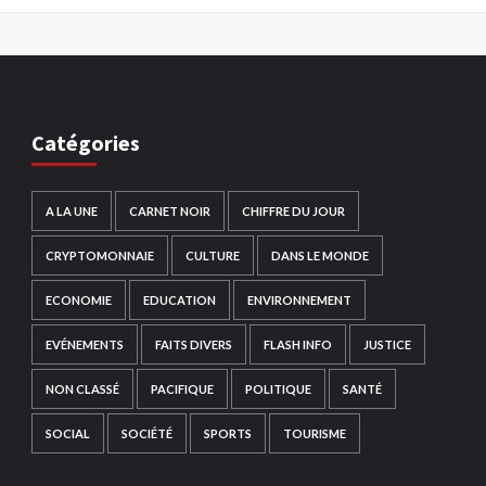
Catégories
A LA UNE
CARNET NOIR
CHIFFRE DU JOUR
CRYPTOMONNAIE
CULTURE
DANS LE MONDE
ECONOMIE
EDUCATION
ENVIRONNEMENT
EVÉNEMENTS
FAITS DIVERS
FLASH INFO
JUSTICE
NON CLASSÉ
PACIFIQUE
POLITIQUE
SANTÉ
SOCIAL
SOCIÉTÉ
SPORTS
TOURISME