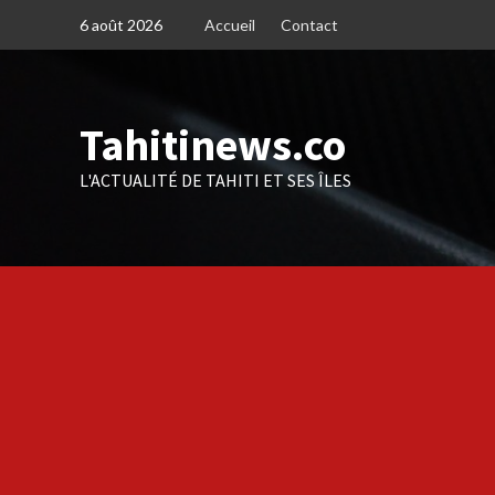
Skip
6 août 2026
Accueil
Contact
to
content
Tahitinews.co
L'ACTUALITÉ DE TAHITI ET SES ÎLES