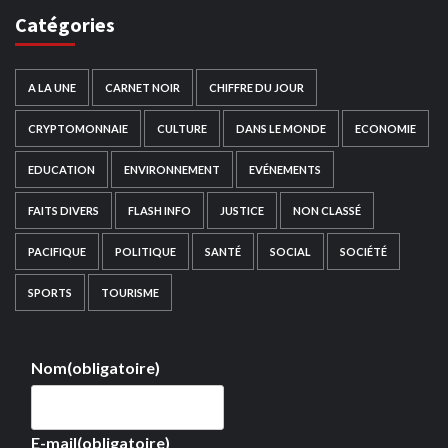
Catégories
A LA UNE
CARNET NOIR
CHIFFRE DU JOUR
CRYPTOMONNAIE
CULTURE
DANS LE MONDE
ECONOMIE
EDUCATION
ENVIRONNEMENT
EVÉNEMENTS
FAITS DIVERS
FLASH INFO
JUSTICE
NON CLASSÉ
PACIFIQUE
POLITIQUE
SANTÉ
SOCIAL
SOCIÉTÉ
SPORTS
TOURISME
Nom
(obligatoire)
E-mail
(obligatoire)