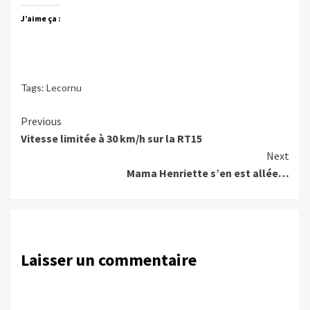
J’aime ça :
Tags:
Lecornu
Continue
Previous
Vitesse limitée à 30 km/h sur la RT15
Reading
Next
Mama Henriette s’en est allée…
Laisser un commentaire