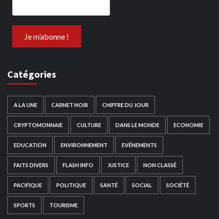
Catégories
A LA UNE
CARNET NOIR
CHIFFRE DU JOUR
CRYPTOMONNAIE
CULTURE
DANS LE MONDE
ECONOMIE
EDUCATION
ENVIRONNEMENT
EVÉNEMENTS
FAITS DIVERS
FLASH INFO
JUSTICE
NON CLASSÉ
PACIFIQUE
POLITIQUE
SANTÉ
SOCIAL
SOCIÉTÉ
SPORTS
TOURISME