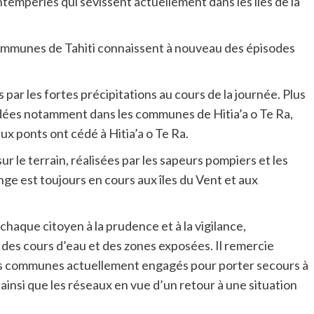
ntempéries qui sévissent actuellement dans les îles de la
 communes de Tahiti connaissent à nouveau des épisodes
ar les fortes précipitations au cours de la journée. Plus
dées notamment dans les communes de Hitia’a o Te Ra,
ux ponts ont cédé à Hitia’a o Te Ra.
r le terrain, réalisées par les sapeurs pompiers et les
nge est toujours en cours aux îles du Vent et aux
haque citoyen à la prudence et à la vigilance,
des cours d’eau et des zones exposées. Il remercie
des communes actuellement engagés pour porter secours à
n ainsi que les réseaux en vue d’un retour à une situation