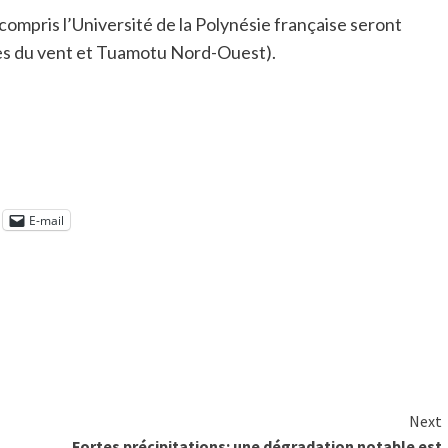
 compris l’Université de la Polynésie française seront
es du vent et Tuamotu Nord-Ouest).
E-mail
Next
Fortes précipitations: une dégradation notable est