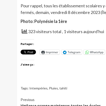
Pour rappel, tous les établissement scolaires y
fermés, demain, vendredi 8 décembre 2023 (Îl
Photo: Polynésie la 1ère
323 visiteurs total
, 1 visiteurs aujourd'hui
Partager :
Imprimer
Telegram
WhatsApp
J’aime ça :
Tags:
Intempéries
,
Pluies
,
tahiti
Continue
Previous
Vigilance orange maintenue: toutes les écoles