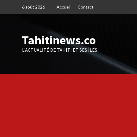
Skip
6 août 2026
Accueil
Contact
to
content
Tahitinews.co
L'ACTUALITÉ DE TAHITI ET SES ÎLES