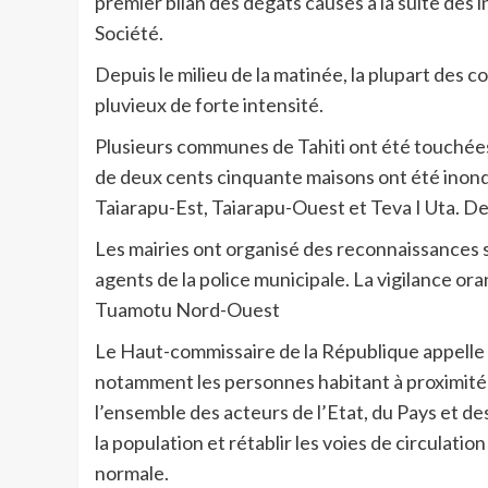
premier bilan des dégâts causés à la suite des i
Société.
Depuis le milieu de la matinée, la plupart des
pluvieux de forte intensité.
Plusieurs communes de Tahiti ont été touchées p
de deux cents cinquante maisons ont été inon
Taiarapu-Est, Taiarapu-Ouest et Teva I Uta. De
Les mairies ont organisé des reconnaissances su
agents de la police municipale. La vigilance ora
Tuamotu Nord-Ouest
Le Haut-commissaire de la République appelle c
notamment les personnes habitant à proximité 
l’ensemble des acteurs de l’Etat, du Pays et 
la population et rétablir les voies de circulatio
normale.