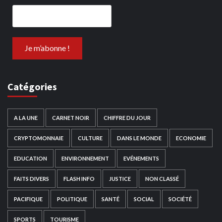
Catégories
A LA UNE
CARNET NOIR
CHIFFRE DU JOUR
CRYPTOMONNAIE
CULTURE
DANS LE MONDE
ECONOMIE
EDUCATION
ENVIRONNEMENT
EVÉNEMENTS
FAITS DIVERS
FLASH INFO
JUSTICE
NON CLASSÉ
PACIFIQUE
POLITIQUE
SANTÉ
SOCIAL
SOCIÉTÉ
SPORTS
TOURISME