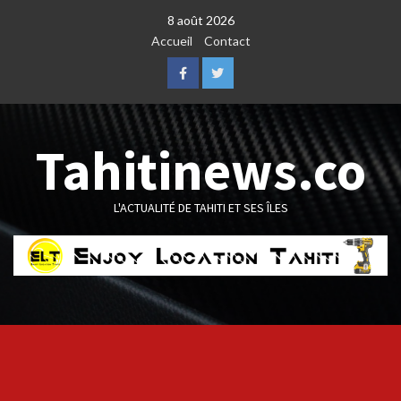
Skip
8 août 2026
to
Accueil
Contact
content
Facebook
Twitter
Tahitinews.co
L'ACTUALITÉ DE TAHITI ET SES ÎLES