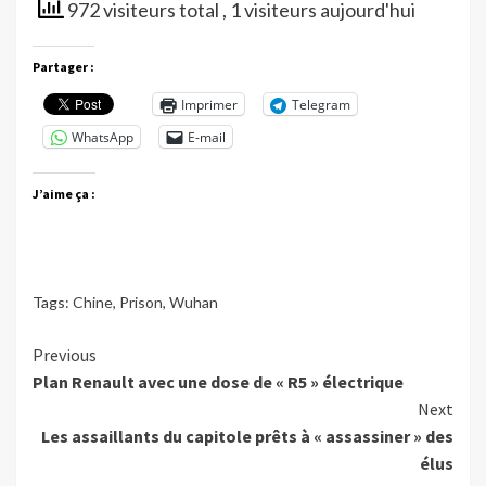
972 visiteurs total
, 1 visiteurs aujourd'hui
Partager :
Imprimer
Telegram
WhatsApp
E-mail
J’aime ça :
Tags:
Chine
,
Prison
,
Wuhan
Continue
Previous
Plan Renault avec une dose de « R5 » électrique
Reading
Next
Les assaillants du capitole prêts à « assassiner » des
élus