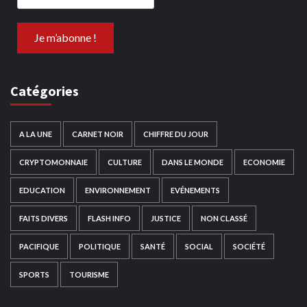
Catégories
A LA UNE
CARNET NOIR
CHIFFRE DU JOUR
CRYPTOMONNAIE
CULTURE
DANS LE MONDE
ECONOMIE
EDUCATION
ENVIRONNEMENT
EVÉNEMENTS
FAITS DIVERS
FLASH INFO
JUSTICE
NON CLASSÉ
PACIFIQUE
POLITIQUE
SANTÉ
SOCIAL
SOCIÉTÉ
SPORTS
TOURISME