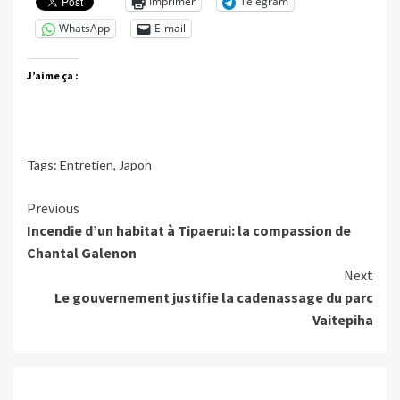
Imprimer
Telegram
WhatsApp
E-mail
J’aime ça :
Tags:
Entretien
,
Japon
Continue
Previous
Incendie d’un habitat à Tipaerui: la compassion de
Reading
Chantal Galenon
Next
Le gouvernement justifie la cadenassage du parc
Vaitepiha