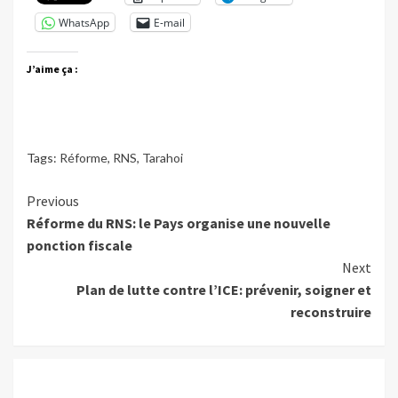
WhatsApp
E-mail
J’aime ça :
Tags:
Réforme
,
RNS
,
Tarahoi
Continue
Previous
Réforme du RNS: le Pays organise une nouvelle
Reading
ponction fiscale
Next
Plan de lutte contre l’ICE: prévenir, soigner et
reconstruire