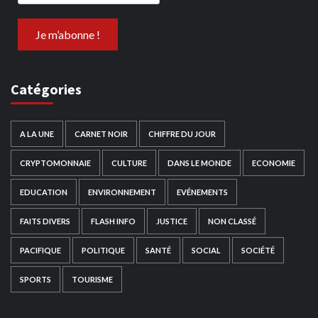
Catégories
A LA UNE
CARNET NOIR
CHIFFRE DU JOUR
CRYPTOMONNAIE
CULTURE
DANS LE MONDE
ECONOMIE
EDUCATION
ENVIRONNEMENT
EVÉNEMENTS
FAITS DIVERS
FLASH INFO
JUSTICE
NON CLASSÉ
PACIFIQUE
POLITIQUE
SANTÉ
SOCIAL
SOCIÉTÉ
SPORTS
TOURISME