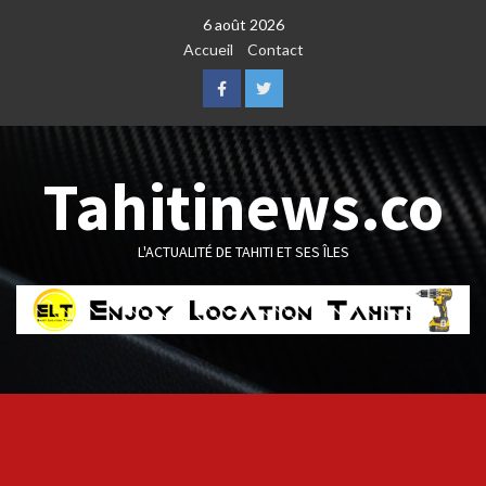
Skip
6 août 2026
to
Accueil
Contact
content
Facebook
Twitter
Tahitinews.co
L'ACTUALITÉ DE TAHITI ET SES ÎLES