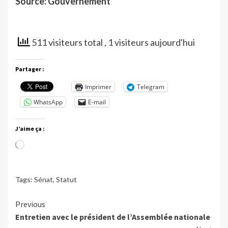
Source: Gouvernement
511 visiteurs total
, 1 visiteurs aujourd'hui
Partager :
Imprimer
Telegram
WhatsApp
E-mail
J’aime ça :
Chargement…
Tags:
Sénat
,
Statut
Continue
Previous
Entretien avec le président de l’Assemblée nationale
Reading