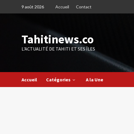
Skip
9 août 2026
Accueil
Contact
to
content
Tahitinews.co
L'ACTUALITÉ DE TAHITI ET SES ÎLES
Accueil
Catégories
A la Une