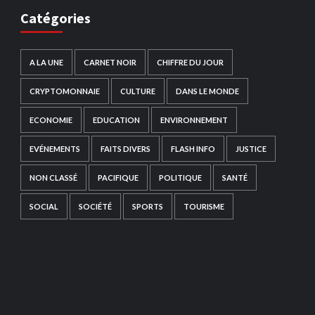
Catégories
A LA UNE
CARNET NOIR
CHIFFRE DU JOUR
CRYPTOMONNAIE
CULTURE
DANS LE MONDE
ECONOMIE
EDUCATION
ENVIRONNEMENT
EVÉNEMENTS
FAITS DIVERS
FLASH INFO
JUSTICE
NON CLASSÉ
PACIFIQUE
POLITIQUE
SANTÉ
SOCIAL
SOCIÉTÉ
SPORTS
TOURISME