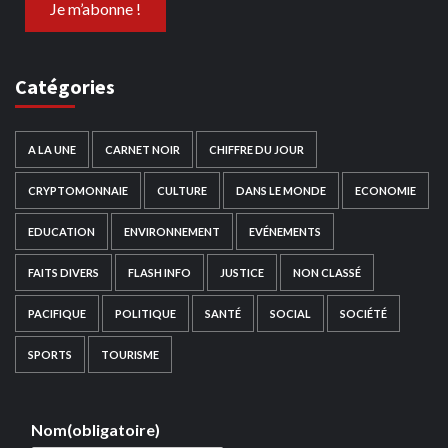
Catégories
A LA UNE
CARNET NOIR
CHIFFRE DU JOUR
CRYPTOMONNAIE
CULTURE
DANS LE MONDE
ECONOMIE
EDUCATION
ENVIRONNEMENT
EVÉNEMENTS
FAITS DIVERS
FLASH INFO
JUSTICE
NON CLASSÉ
PACIFIQUE
POLITIQUE
SANTÉ
SOCIAL
SOCIÉTÉ
SPORTS
TOURISME
Nom
(obligatoire)