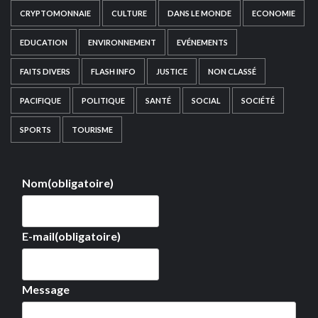
CRYPTOMONNAIE
CULTURE
DANS LE MONDE
ECONOMIE
EDUCATION
ENVIRONNEMENT
EVÉNEMENTS
FAITS DIVERS
FLASH INFO
JUSTICE
NON CLASSÉ
PACIFIQUE
POLITIQUE
SANTÉ
SOCIAL
SOCIÉTÉ
SPORTS
TOURISME
Nom
(obligatoire)
E-mail
(obligatoire)
Message