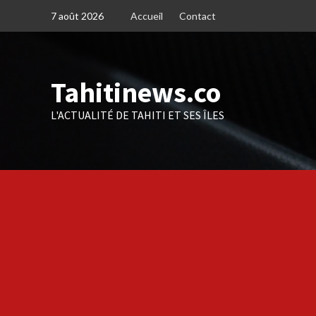
Skip
7 août 2026
Accueil
Contact
to
content
Tahitinews.co
L'ACTUALITÉ DE TAHITI ET SES ÎLES