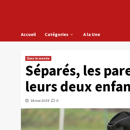
Accueil
Catégories
A la Une
Dans le monde
Séparés, les pa
leurs deux enfan
18 mai 2019
0